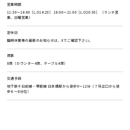
営業時間
11:30～14:40［L.O14:20］ 18:00～21:00［L.O20:30］ （ランチ営
業、日曜営業）
定休日
臨時休業等の最新のお知らせは、Xでご確認下さい。
席数
8席（カウンター4席、テーブル4席）
交通手段
地下鉄千日前線・堺筋線 日本橋駅から徒歩9～12分（７号出口から徒
歩６～8分位）