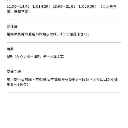
11:30～14:40［L.O14:20］ 18:00～21:00［L.O20:30］ （ランチ営
業、日曜営業）
定休日
臨時休業等の最新のお知らせは、Xでご確認下さい。
席数
8席（カウンター4席、テーブル4席）
交通手段
地下鉄千日前線・堺筋線 日本橋駅から徒歩9～12分（７号出口から徒
歩６～8分位）