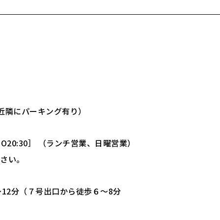
F（近隣にパーキング有り）
:00［L.O20:30］ （ランチ営業、日曜営業）
下さい。
12分（７号出口から徒歩６～8分